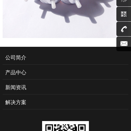
公司简介
产品中心
新闻资讯
解决方案