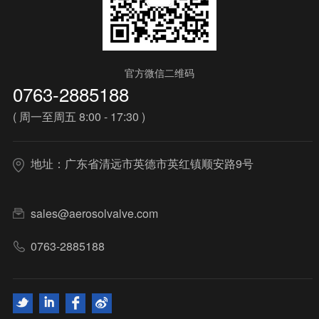
官方微信二维码
0763-2885188
( 周一至周五 8:00 - 17:30 )
地址：广东省清远市英德市英红镇顺安路9号
sales@aerosolvalve.com
0763-2885188