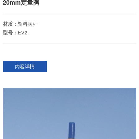
20mm定量阀
材质：
塑料阀杆
型号：
EV2-
内容详情