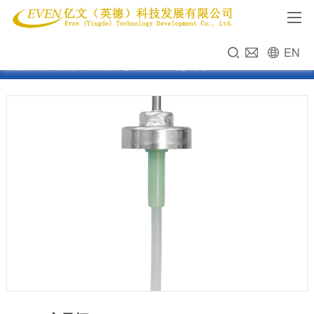
EN
当前位置：
首页
>>
产品中心
>>
20mm定量阀