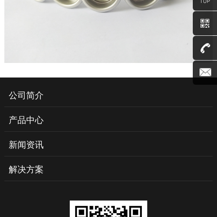
公司简介
产品中心
新闻资讯
解决方案