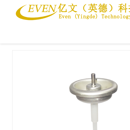
当前位置：
首页
>>
产品中心
>>
1英寸定量阀
>>
铁质透明涂层