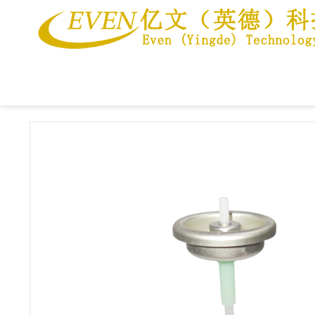
当前位置：
首页
>>
产品中心
>>
1英寸定量阀
>>
铁质透明涂层