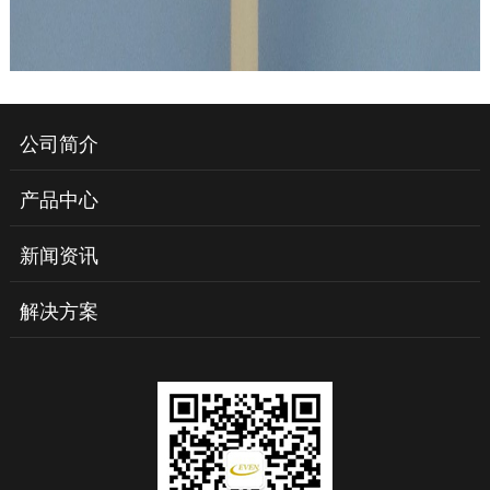
公司简介
产品中心
新闻资讯
解决方案