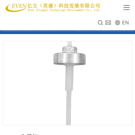
EN
当前位置：
首页
>>
产品中心
>>
20mm定量阀
>>
定量阀