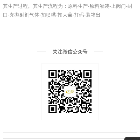
其生产过程。其生产流程为：原料生产-原料灌装-上阀门-封
口-充抛射剂气体-扣喷嘴-扣大盖-打码-装箱出
关注微信公众号