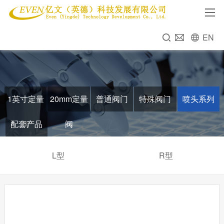
EN
1英寸定量
20mm定量
普通阀门
特殊阀门
喷头系列
配套产品
阀
阀
L型
R型