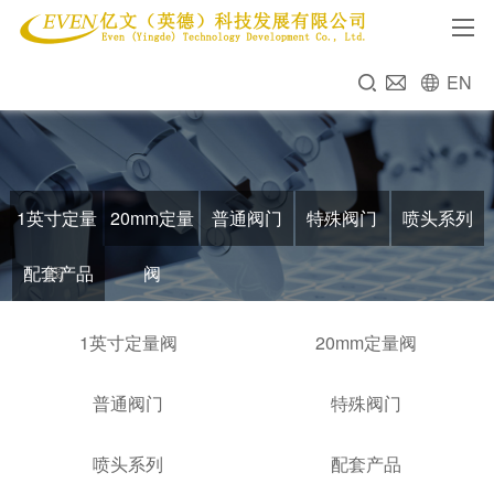
EN
1英寸定量
20mm定量
普通阀门
特殊阀门
喷头系列
配套产品
阀
阀
1英寸定量阀
20mm定量阀
普通阀门
特殊阀门
喷头系列
配套产品