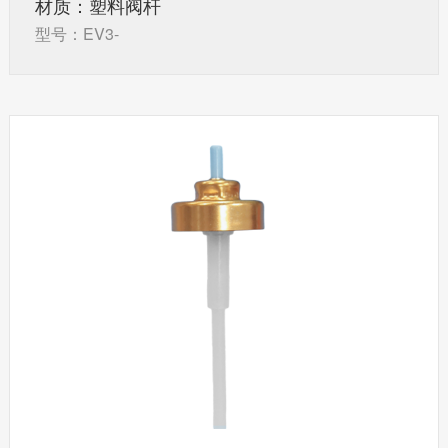
材质：塑料阀杆
型号：EV3-