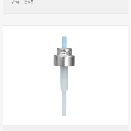
型号：EV5-