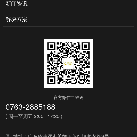
新闻资讯
解决方案
官方微信二维码
0763-2885188
( 周一至周五 8:00 - 17:30 )
地址：广东省清远市英德市英红镇顺安路9号