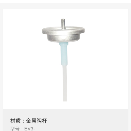
材质：金属阀杆
型号：EV3-