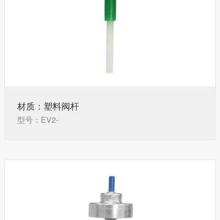
材质：塑料阀杆
型号：EV2-